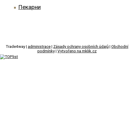
Пекарни
Trade4way |
administrace
|
Zásady ochrany osobních údajů
|
Obchodní
podmínky
|
Vytvořeno na mklik.cz