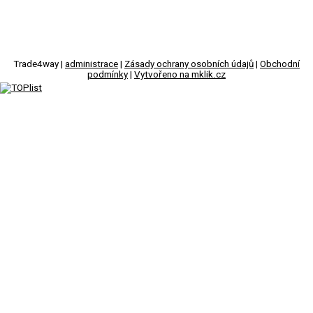
Trade4way |
administrace
|
Zásady ochrany osobních údajů
|
Obchodní
podmínky
|
Vytvořeno na mklik.cz