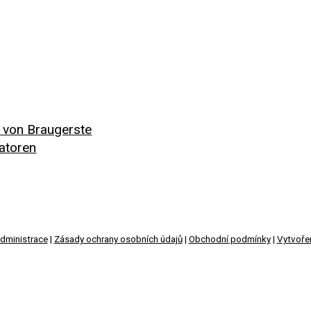
g von Braugerste
atoren
dministrace
|
Zásady ochrany osobních údajů
|
Obchodní podmínky
|
Vytvoře